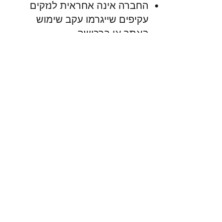
החברה אינה אחראית לנזקים
עקיפים שייגרמו עקב שימוש
באתר או ברכישה
האחריות למוצרים מוגבלת לפגם
בייצור בלבד – אין אחריות על נזק
כתוצאה משימוש לא תקין או בלאי
טבעי
קניין רוחני
כל הזכויות באתר, כולל טקסטים,
תמונות, עיצובים וסמלים –
שמורות לאלפא פאשן ואסור
להעתיק או להשתמש בהם ללא
אישור מראש ובכתב מהחברה.
שינוי התקנון