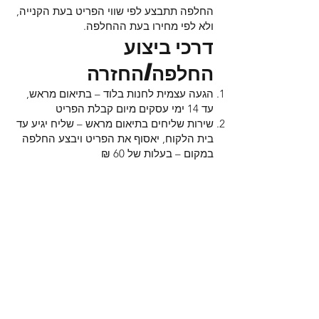
החלפה תתבצע לפי שווי הפריט בעת הקנייה,
ולא לפי מחירו בעת ההחלפה.
דרכי ביצוע
החלפה/החזרה
הגעה עצמית לחנות בלוד – בתיאום מראש,
עד 14 ימי עסקים מיום קבלת הפריט
שירות שליחים בתיאום מראש – שליח יגיע עד
בית הלקוח, יאסוף את הפריט ויבצע החלפה
במקום – בעלות של 60 ₪
פריט פגום
לקוח שקיבל פריט עם פגם מתבקש לדווח על
כך תוך 48 שעות מקבלתו, בכתב
(ווטסאפ/מייל).
אי-דיווח בפרק זמן זה ייחשב כאישור שהמוצר
התקבל תקין.
באחריות החברה לבצע החלפה או איסוף של
פריט שהוגדר כפגום
כל פריט שדווח עליו כפגום ייבדק על ידי
הצוות