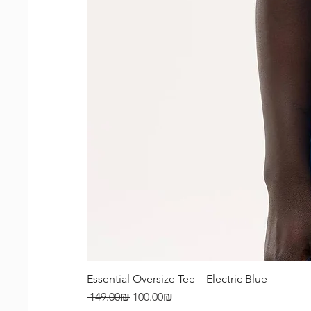
Essential Oversize Tee – Electric Blue
Regular Price
Sale Price
‏100.00 ‏₪
‏149.00 ‏₪